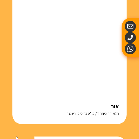
אור
תלמידה כיתה ד', בי"ס בר-טוב, רעננה