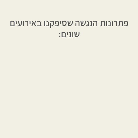
פתרונות הנגשה שסיפקנו באירועים
שונים:
איך ניתן לתת שירות נגיש/ תרגום
מרחוק?
תקופת הקורונה זימנה קשיים רבים לחירשים
וכבדי שמיעה בתקופת הסגרים