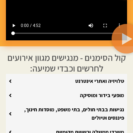
פתרונות נגישות במתן שירות
לחירשים וכבדי שמיעה במערכות
קול הסימנים - מנגישים מגוון אירועים
הבריאות, משפט, חינוך, פיננסים,
לחרשים וכבדי שמיעה:
טיולים ועוד
-השבעת-הכנסת-ה-20
הצינור עם גיא לרר
תרגום ביקור האפיפיור
תמלול כתוביות בכנסים
נגישות במרתון ירושלים
תרגום מופע של סבלימינל
תרגום במיטב דש -פיננסים
טלויזיה ואתרי אינטרנט
מופעי בידור ומוסיקה
נגישות בבתי חולים, בתי משפט, מוסדות חינוך,
פיננסים וטיולים
משרדי ממשלה ורשויות מקומיות