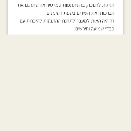
חגיגית לחנוכה, בהשתתפות סמי סירואה שתרגם את
הברכות ואת השירים בשפת הסימנים.
זה היה האות למעבר לתחנת ההתנסות להיכרות עם
כבדי שמיעה וחירשים.
סמי שיתף את הקהל בסיפור חייו והרחיב את הדיבור
על שפת הסימנים כאמצעי הנגשה ראשון במעלה
לחירשים. את הערב חתמנו בסימון בשפת סימנים
בשילוב שירה של השיר המרגש "לתת", שאין יותר
מתאים ממנו לסכם ערב של מתנדבים."
"תודה על פעילותך במפגש המתנדבים.
באורח לא מפתיע כלל, היה מקסים ומרגש וההדים
היו נפלאים."
ד"ר רויטל שורץ-סבירסקי.
מנהלת פרויקטים צפון,
עמותת נגישות ישראל (ע"ר),
חברת מועצת העיר קריית ביאליק