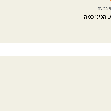
י בבועה
במהלך תרגום בשפת סימנים בבועה בתכנית הצינור עם גיא לרר בערוץ 10 הכינו כמה