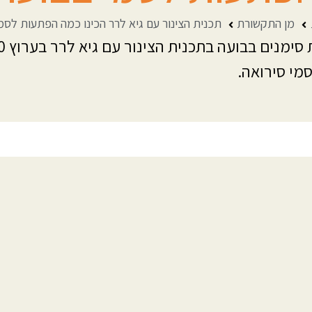
מן התקשורת
תכנית הצינור עם גיא לרר הכינו כמה הפתעות לסמ
מי סירואה.
 שלנו
אודות
רתקות
המלצות
ישות
מן התקשורת
גישות בטקסים ואירועים
מאמרים
שפת הסימנים
לקוחותינו
ילדים ובני נוער