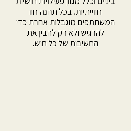
ביניים וכלל מגוון פעילויות חושיות
חווייתיות. בכל תחנה חוו
המשתתפים מוגבלות אחרת כדי
להרגיש ולא רק להבין את
החשיבות של כל חוש.
ההפנינג התקיים לתלמידי חטיבת ביניים וכלל
מגוון פעילויות חושיות חווייתיות.
בכל תחנה חוו המשתתפים מוגבלות אחרת כדי
להרגיש ולא רק להבין את החשיבות של כל חוש.
בתחנת השמיעה קועקעו הילדים בקעקוע של
הביטוי בשפת סימנים "i love you" ולמדו לסמן
אותו. (רואים בתמונה).
הילדים נחשפו לסיפור אישי הקשור למגבלת
השמיעה וסימנו שירים (מצורף קטע וידאו).