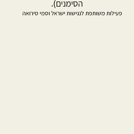
הסימנים).
פעילות משותפת לנגישות ישראל וסמי סירואה
מקול הסימנים.
בקבוצות קטנות, עברו תלמידי כיתות א-ו והוריהם
בין תחנות חווייתיות שונות (מוגבלות בשמיעה,
מוגבלות בראייה, מוגבלות בניידות, מוגבלות
קוגניטיבית ושפת הסימנים).
בכל תחנה זכו התלמידים להכיר באופן אישי אדם
עם מוגבלות או אדם עם רקע משפחתי של אנשים
עם מוגבלויות, שפרש בפניהם את סיפור חייו,
ההתמודדויות עם מוגבלות – עם קשיים והצלחות.
בנוסף, בכל תחנה חוו התלמידים 'מהי המשמעות
של להיות בעל מוגבלות?' – הם עברו מסלול
מכשולים על כסאות גלגלים, חוו טעימות עיוורות
של גלידה, גילו את העולם הקוגניטיבי דרך קופסה