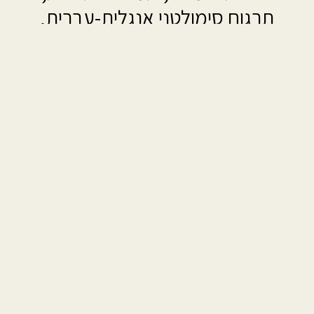
תרגום סימולטני אנגלית-עברית,
באספקת ציוד לתרגום סימולטני,
והגברה לכבדי שמיעה.
"תענוג לעבוד איתך."
איציק- קרן חדשה לישראל.
אירוע זה נערך באיצטדיון בלומפילד, לעיתונאים
ופעילים בספורט.
באירוע נוכחו בכירים ומובילים מתחום הספורט'
מהארץ ומאירופה.
מטרת האירוע להעלות המודעות לנגישות ושילוב
אנשים עם מוגבלויות בספורט.
"קול הסימנים" העסיקו 8 אנשי צוות שהנגישו את
האירוע:
בתרגום בשפת סימנים, תמלול כתוביות, תרגום