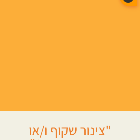
"צינור שקוף ו/או