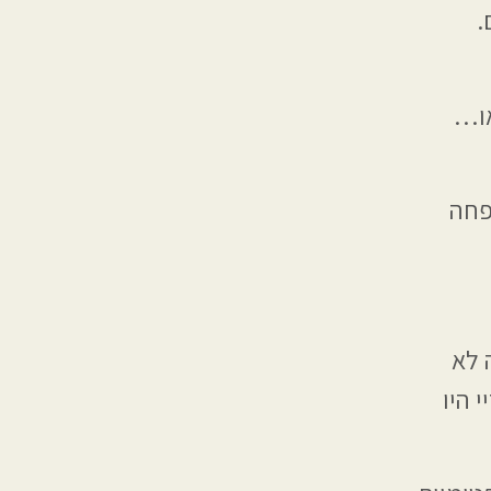
.
א: וואו…
בלות במשפחה
 לא
 היו