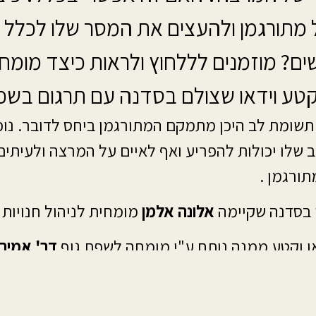
ל מתורגמן ולהעצים את המסר שלו לכלל
ים? מוזמנים לללחוץ ולראות כיצד מומ
קטע וידאו שצולם בסדנה עם תרגום בשפת
שומת לב היכן מתמקם המתורגמן ביחס לדובר. נוכח
 שלו יכולות להפריע ואף לאיים על המרצה ולעיתים
תורגמן .
 בסדנה שקיימה
אלונה אלמן
מומחית לניהול חנויות 
ו וקטע ממנה נותח ע"י מומחה לשפת גוף
דר' אמיר
צו כאן- שפת גוף של כימיה והשפעה.